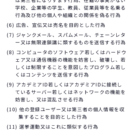
は第三者になりすます行為、在籍の事実がない
学校、企業等の学生、教員、従業員等を名乗る
行為及び他の個人や組織との関係を偽る行為
(6) 広告、宣伝又は売名を目的とした行為
(7) ジャンクメール、スパムメール、チェーンレタ
ー又は無限連鎖講に類するものを送信する行為
(8) コンピュータのソフトウェア若しくはハードウ
ェア又は通信機器の機能を妨害し、破壊し、若
しくは制限することを意図したプログラム若し
くはコンテンツを送信する行為
(9) アカデミアID若しくはアカデミアIDに接続し
ているサーバー若しくはネットワークの機能を
妨害し、又は混乱させる行為
(10) 他の登録ユーザー又は第三者の個人情報を収
集することを目的とした行為
(11) 選挙運動又はこれに類似する行為