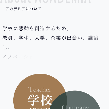
ア
カ
デ
ミ
ア
に
つ
い
て
学
校
に
感
動
を
創
造
す
る
た
め
、
教
員
、
学
生
、
大
学
、
企
業
が
出
会
い
、
議
論
し
、
イ
ノ
ベ
ー
シ
ョ
ン
を
生
み
出
す
場
所
。