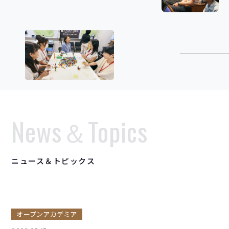
News＆Topics
ニ
ュ
ー
ス
＆
ト
ピ
ッ
ク
ス
オープンアカデミア