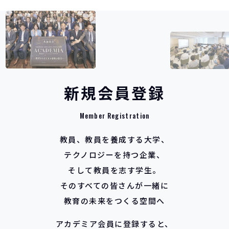
新
規
会
員
登
録
M
e
m
b
e
r
R
e
g
i
s
t
r
a
t
i
o
n
教員、教員を養成する大学、
テクノロジーを持つ企業、
そして教員を志す学生。
そのすべての皆さんが一緒に
教育の未来をつくる空間へ
アカデミア会員に登録すると、